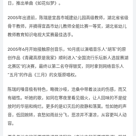
日，推出单曲《如花似梦》。
2005年出道前，陈瑞是宜昌市城建幼儿园高级教师，湖北省省级
骨干教师，并摘得宜昌市幼儿教师全能比赛一等奖，湖北省幼儿
教师教育知识电视大奖赛最佳选手。
2005年6月开始接触原创音乐，10月底以演唱音乐人“胡军”的原
创作品《青藏高原是我家》顺利进入“全国流行乐坛新人选拔赛湖
北赛区”的决赛，最终以第二名夺得银奖，同时拿到网络音乐人
“五月”的作品《三月》的女版原唱权。
陈瑞的嗓音极有特色，略微沙哑，沧桑中带着淡淡的伤感，而又
有磁性。听她的歌，如同在寒夜里看见烟火，让人回味的不是绽
放时的华丽和绚烂。更多的是幻灭后的寂静和落寞。恰如她的声
音，低回婉转，哀愁如雨丝分飞，悲凉并不凄凉，从容更叫人动
容。