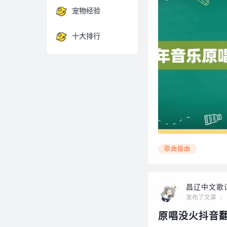
宠物经验
十大排行
歌曲插曲
昌辽中文歌
发布了文章
原唱没火抖音