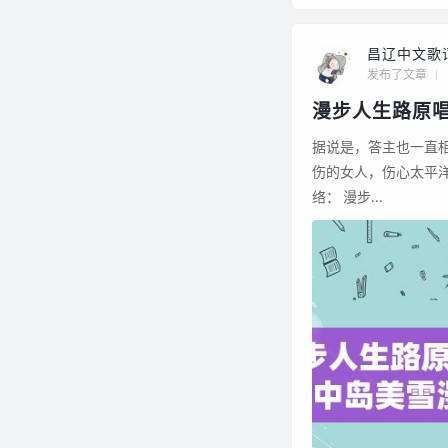
昌辽中文歌
发布了文章
漫步人生路原
据说是，答主也一直相信中
伤的女人，伤心太平洋，
络： 漫步...