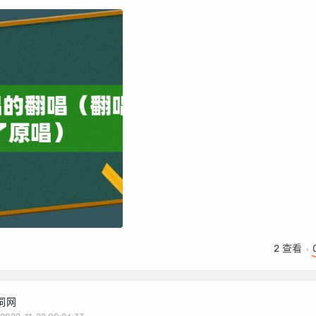
2
查看
词网