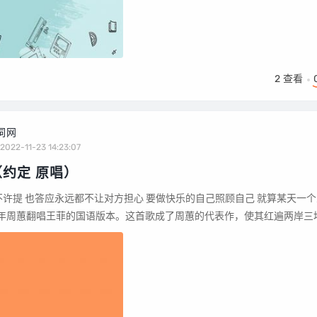
2
查看
词网
2022-11-23 14:23:07
约定 原唱）
己 就算某天一个人孤
999年周蕙翻唱王菲的国语版本。这首歌成了周蕙的代表作，使其红遍两岸三地.