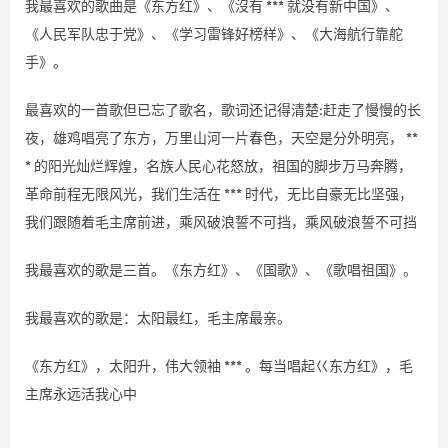
我最喜欢的歌曲是《东方红》、《沒有 *** 就没有新中国》、
《人民军队忠于党》、《学习雷锋好榜样》、《大海航行靠舵
手》。
最喜欢的一首歌但已忘了歌名，歌词还记得清楚:赶走了慢慢的长
夜，雄鸡唱亮了东方，万里山河一片春色，天空是分外明亮， **
* 的阳光灿烂辉煌，名族人民心花怒放，祖国的脚步万马奔腾，
革命前程无限风光，我们生活在 *** 时代，无比自豪无比坚强，
我们跟随着毛主席前进，乘风破浪誓不可挡，乘风破浪誓不可挡
我最喜欢的歌是三首。《东方红》、《国歌》、《歌唱祖国》。
我最喜欢的歌是：太阳最红，毛主席最亲。
《东方红》，太阳升，伟大领袖 *** 。每当唱起巜东方红》，毛
主席永远活我心中