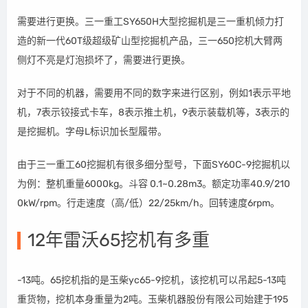
需要进行更换。三一重工SY650H大型挖掘机是三一重机倾力打
造的新一代60T级超级矿山型挖掘机产品，三一650挖机大臂两
侧灯不亮是灯泡损坏了，需要进行更换。
对于不同的机器，需要用不同的数字来进行区别，例如1表示平地
机，7表示铰接式卡车，8表示推土机，9表示装载机等，3表示的
是挖掘机。字母L标识加长型履带。
由于三一重工60挖掘机有很多细分型号，下面SY60C-9挖掘机以
为例：整机重量6000kg。斗容 0.1~0.28m3。额定功率40.9/210
0kW/rpm。行走速度（高/低）22/25km/h。回转速度6rpm。
12年雷沃65挖机有多重
-13吨。65挖机指的是玉柴yc65-9挖机，该挖机可以吊起5-13吨
重货物，挖机本身重量为2吨。玉柴机器股份有限公司始建于195