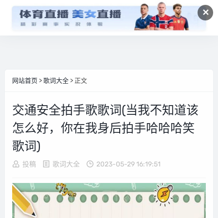
✕
网站首页
>
歌词大全
> 正文
交通安全拍手歌歌词(当我不知道该
怎么好，你在我身后拍手哈哈哈笑
歌词)
投稿
歌词大全
2023-05-29 16:19:51