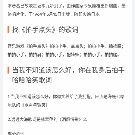
本著名已故歌星坂本九听到了，由作曲家今泉隆雄重新编曲，最
终唱片化，于1964年5月15日出版，随即火遍日本。
找《拍手点头》的歌词
音乐游戏《拍手点头》拍拍小手，点点头；拍拍小手，插插腰；
拍拍小手，拍拍肩；拍拍小手，抱娃娃；拍拍小手，拍拍腿。
当我不知道该怎么好，你在我身后拍手
哈哈哈笑歌词
1.当我不知道该怎么好，你微笑着给了我拥抱，应该是海底公路
乐队的《歌声与微笑》
2.远远大海歌词是林翠萍的《酒廊情歌》么
部分歌词