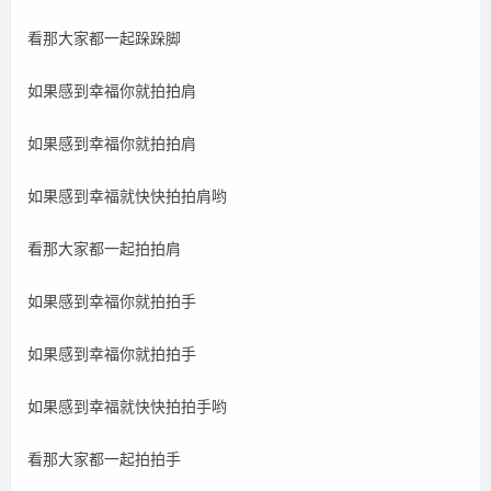
看那大家都一起跺跺脚
如果感到幸福你就拍拍肩
如果感到幸福你就拍拍肩
如果感到幸福就快快拍拍肩哟
看那大家都一起拍拍肩
如果感到幸福你就拍拍手
如果感到幸福你就拍拍手
如果感到幸福就快快拍拍手哟
看那大家都一起拍拍手