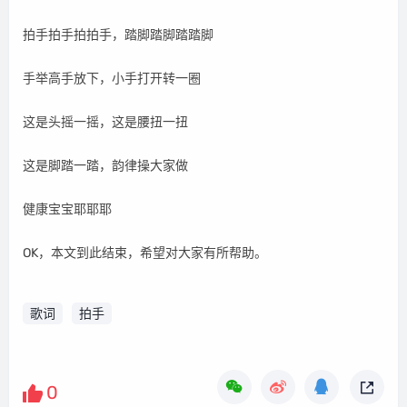
拍手拍手拍拍手，踏脚踏脚踏踏脚
手举高手放下，小手打开转一圈
这是头摇一摇，这是腰扭一扭
这是脚踏一踏，韵律操大家做
健康宝宝耶耶耶
OK，本文到此结束，希望对大家有所帮助。
歌词
拍手
0