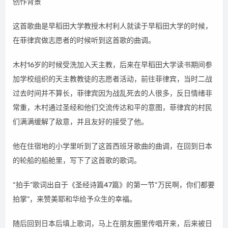
创作背景
这首歌曲是早稻田大学教授木村利人就读于早稻田大学的时候，
在菲律宾做志愿者的时候听到这首歌的曲调。
木村16岁的时候受洗加入天主教，后来在早稻田大学读书期间参
加学校组织的天主教教徒的志愿者活动，前往菲律宾，当时二战
过去时间并不算长，菲律宾因为战乱死去的人很多，反日情绪非
常重，木村通过圣经和他们交流传达和平的意图，菲律宾的村民
们满满缓解了敌意，并且友好的接受了他。
他在住宿地的小学里听到了这首西班牙歌曲的曲调，在回到日本
的轮船的船舱里，写下了这首歌的歌词。
“拍手”歌词出自于《圣经诗篇47篇》的第一节“万民啊，你们都要
拍掌”，来赞美耶和华给予众生的幸福。
随后回到日本后填上歌词，马上在朋友圈里传唱开来，后来被日