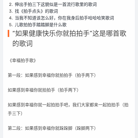
伸出手拍三下这貌似是一首流行歌里的歌词
找《拍手点头》的歌词
当我不知道该怎么好，你在我身后拍手哈哈哈笑歌词
儿歌拍拍手踏踏脚是什么歌
“如果健康快乐你就拍拍手”这是哪首歌
的歌词
《幸福拍手歌》
第一段：如果感到幸福你就拍拍手（拍手两下）
如果感到幸福你就拍拍手（拍手两下）
如果感到幸福你就一起拍拍手吧，我们大家都来一起拍拍手（拍
手三下）
第二段：如果感到幸福你就跺跺脚（跺脚两下）