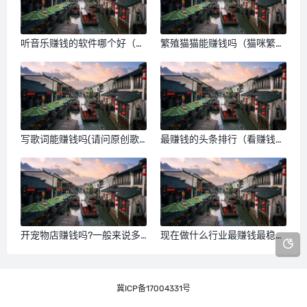
听音乐赚钱的软件哪个好（听
繁殖猫猫能赚钱吗（猫咪繁育
音乐赚钱APP）
能赚钱吗）
写歌词能赚钱吗(请问原创歌
最赚钱的头条排行（看赚钱头
曲怎样赚钱)
条十大排行榜）
开宠物店赚钱吗?一般来说多
现在做什么行业最赚钱最稳
久可以回本（开宠物店挣钱
（创业养殖什么最赚钱）
么）
冀ICP备17004331号