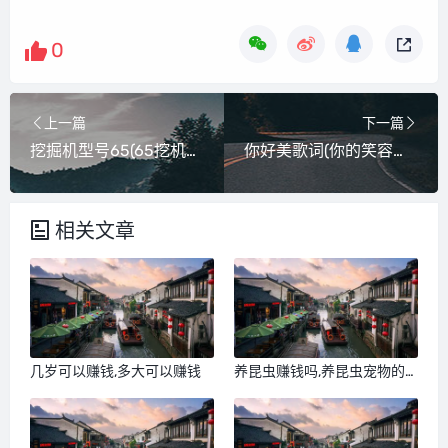
0
上一篇
下一篇
挖掘机型号65(65挖机是多大)
你好美歌词(你的笑容真的很美出自哪首歌曲歌词‘亲爱)
相关文章
几岁可以赚钱,多大可以赚钱
养昆虫赚钱吗,养昆虫宠物的
好处