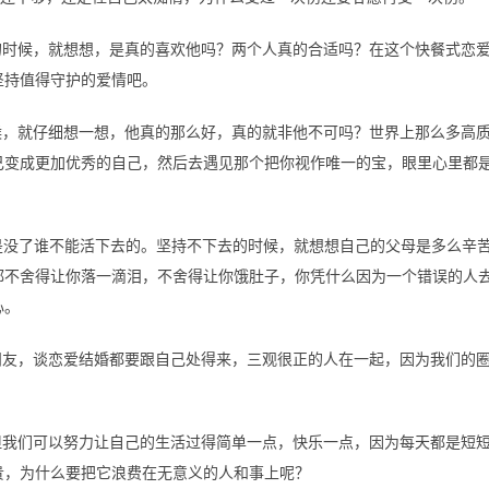
爱的时候，就想想，是真的喜欢他吗？两个人真的合适吗？在这个快餐式恋
坚持值得守护的爱情吧。
时候，就仔细想一想，他真的那么好，真的就非他不可吗？世界上那么多高
己变成更加优秀的自己，然后去遇见那个把你视作唯一的宝，眼里心里都
谁是没了谁不能活下去的。坚持不下去的时候，就想想自己的父母是多么辛
都不舍得让你落一滴泪，不舍得让你饿肚子，你凭什么因为一个错误的人
心。
交朋友，谈恋爱结婚都要跟自己处得来，三观很正的人在一起，因为我们的
，但我们可以努力让自己的生活过得简单一点，快乐一点，因为每天都是短
贵，为什么要把它浪费在无意义的人和事上呢？