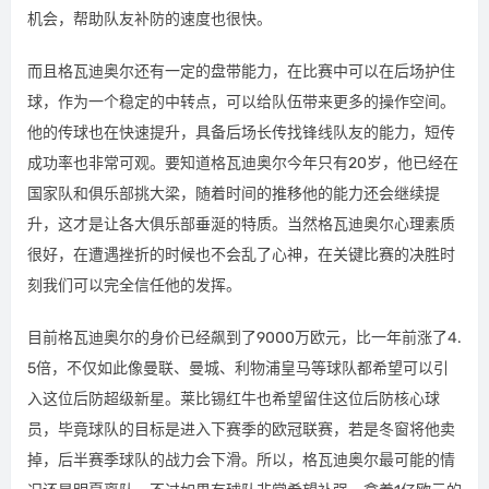
机会，帮助队友补防的速度也很快。
而且格瓦迪奥尔还有一定的盘带能力，在比赛中可以在后场护住
球，作为一个稳定的中转点，可以给队伍带来更多的操作空间。
他的传球也在快速提升，具备后场长传找锋线队友的能力，短传
成功率也非常可观。要知道格瓦迪奥尔今年只有20岁，他已经在
国家队和俱乐部挑大梁，随着时间的推移他的能力还会继续提
升，这才是让各大俱乐部垂涎的特质。当然格瓦迪奥尔心理素质
很好，在遭遇挫折的时候也不会乱了心神，在关键比赛的决胜时
刻我们可以完全信任他的发挥。
目前格瓦迪奥尔的身价已经飙到了9000万欧元，比一年前涨了4.
5倍，不仅如此像曼联、曼城、利物浦皇马等球队都希望可以引
入这位后防超级新星。莱比锡红牛也希望留住这位后防核心球
员，毕竟球队的目标是进入下赛季的欧冠联赛，若是冬窗将他卖
掉，后半赛季球队的战力会下滑。所以，格瓦迪奥尔最可能的情