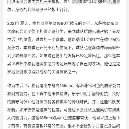
门俱乐部后防主力的完美模板。去年刚刚加盟莱比锡的格瓦迪奥
尔，身价的翻倍暴涨已经板上钉钉。
2021年夏天，格瓦迪奥尔以1880万欧元的身价，从萨格勒布迪
纳摩转会到了德甲的莱比锡红牛，来到球队后他迅速占据了首发
中后卫的位置。过去的一个赛季，他帮助莱比锡红牛在德甲保持
竞争力，本赛季在开局不利的情况下，球队也逐渐稳住局面攀升
到了联赛第三名。如果说在德甲的发挥已经足够出色，那么在本
届世界杯中格瓦迪奥尔彻底向足坛展现了自己的才华，他也是克
罗地亚能够取得好成绩的关键球员之一。
作为中后卫，格瓦迪奥尔身高185cm，有着非常出色的防守能力
和对抗能力，在比赛中他卡位精准，乐于和对手前锋对抗，良好
的防守习惯让他能够应付各种类型的锋线球员，并且还能给队友
补防。如果仅仅是这样的程度，可能也不会让格瓦迪奥尔有如此
大的吸引力，这位185cm的高中卫速度非常快，他可以追上矮个
子前锋，转身速度也非常的夸张，根本不会给对手打自己身后的