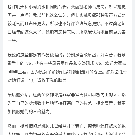
也许明天和小河淌水相同的音长，龚丽娜老师音更高，所以她更
厉害一点吗？我以前也这么认为，但其实姚贝娜那种发声方式比
较耗气而且声压更大，所以也不好评论谁气息更好。不过龚老师
已经年纪这么大了，还能有这种气息，所以我认为她目前更厉害
一些。
我说的这些都是有作品依据的，分别是全能星战，好声音，我是
歌手上的live，也有一些录音室作品和商演现场live。欢迎大家去
bilibili上看，因为愿意了解她们是对她们最好的尊重。绝对会让你
对她们说一句，请收下我的膝盖⋯⋯
最后题外话，这两个女神都是非常非常善良和积极向上的人，都
为了自己的梦想数十年地坚持打磨自己的技艺，相比高音，我更
加佩服她们的人格魅力。
然而，挺可惜的是姚贝儿已经离开了我们，龚老师还在被大多数
人误解，以为她是故意恶搞搏人眼球⋯⋯每次听见别人说讨厌龚