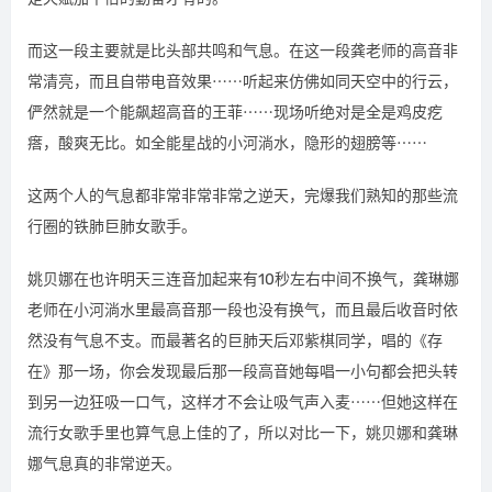
而这一段主要就是比头部共鸣和气息。在这一段龚老师的高音非
常清亮，而且自带电音效果⋯⋯听起来仿佛如同天空中的行云，
俨然就是一个能飙超高音的王菲⋯⋯现场听绝对是全是鸡皮疙
瘩，酸爽无比。如全能星战的小河淌水，隐形的翅膀等⋯⋯
这两个人的气息都非常非常非常之逆天，完爆我们熟知的那些流
行圈的铁肺巨肺女歌手。
姚贝娜在也许明天三连音加起来有10秒左右中间不换气，龚琳娜
老师在小河淌水里最高音那一段也没有换气，而且最后收音时依
然没有气息不支。而最著名的巨肺天后邓紫棋同学，唱的《存
在》那一场，你会发现最后那一段高音她每唱一小句都会把头转
到另一边狂吸一口气，这样才不会让吸气声入麦⋯⋯但她这样在
流行女歌手里也算气息上佳的了，所以对比一下，姚贝娜和龚琳
娜气息真的非常逆天。