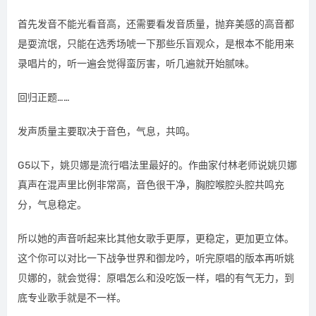
首先发音不能光看音高，还需要看发音质量，抛弃美感的高音都
是耍流氓，只能在选秀场唬一下那些乐盲观众，是根本不能用来
录唱片的，听一遍会觉得蛮厉害，听几遍就开始腻味。
回归正题……
发声质量主要取决于音色，气息，共鸣。
G5以下，姚贝娜是流行唱法里最好的。作曲家付林老师说姚贝娜
真声在混声里比例非常高，音色很干净，胸腔喉腔头腔共鸣充
分，气息稳定。
所以她的声音听起来比其他女歌手更厚，更稳定，更加更立体。
这个你可以对比一下战争世界和御龙吟，听完原唱的版本再听姚
贝娜的，就会觉得：原唱怎么和没吃饭一样，唱的有气无力，到
底专业歌手就是不一样。