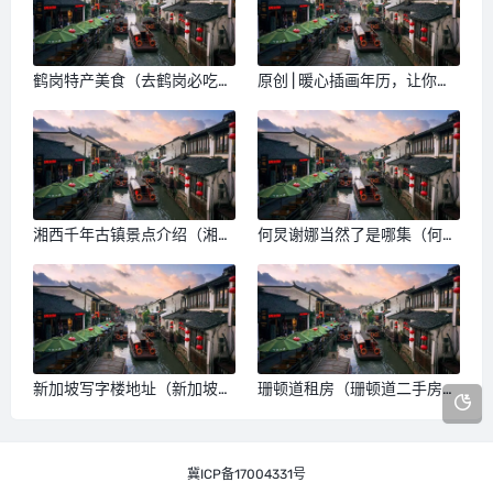
鹤岗特产美食（去鹤岗必吃的
​原创 | 暖心插画年历，让你的
美食）
2018每天不重样
湘西千年古镇景点介绍（湘西
何炅谢娜当然了是哪集（何
的古镇）
炅,谢娜）
新加坡写字楼地址（新加坡地
珊顿道租房（珊顿道二手房房
标三栋大楼）
价）
冀ICP备17004331号