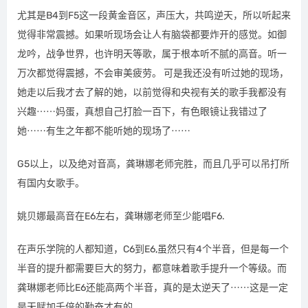
尤其是B4到F5这一段黄金音区，声压大，共鸣逆天，所以听起来
觉得非常震撼。如果听现场会让人有脑袋都要炸开的感觉。如御
龙吟，战争世界，也许明天等歌，属于根本听不腻的高音。听一
万次都觉得震撼，不会审美疲劳。 可是我还没有听过她的现场，
她走以后我才去了解的她，以前觉得和央视有关的歌手我都没有
兴趣⋯⋯妈蛋，真想自己打脸一百下，有色眼镜让我错过了
她⋯⋯有生之年都不能听她的现场了⋯⋯
G5以上，以及绝对音高，龚琳娜老师完胜，而且几乎可以吊打所
有国内女歌手。
姚贝娜最高音在E6左右，龚琳娜老师至少能唱F6.
在声乐学院的人都知道，C6到E6,虽然只有4个半音，但是每一个
半音的提升都需要巨大的努力，都意味着歌手提升一个等级。而
龚琳娜老师比E6还能高两个半音，真的是太逆天了⋯⋯这是一定
是天赋加千倍的勤奋才有的。