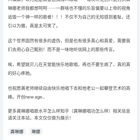
琳娜老师我都想呵呵⋯⋯一群啥也不懂的乐盲偏要以上帝的视角
诋毁一个神一样的歌者！！！不仅不为自己的无知感到羞耻，还
引以为傲，真是太可笑了。
这个世界固然有很多的虚伪，但是也有很多真心和真爱，需要我
们去用心自己甄别！而不是一味地听信网上的那些传言。
唉，希望姚贝儿在天堂能快乐地歌唱，再也不要生病了，真的真
的好心疼她。
也祝愿龚老师继续自由快乐地唱下去和他老公一起攀登艺术的高
峰。开创new age…
更多龚琳娜唱歌水平怎么样知乎（龚琳娜唱功怎么样）相关信息
请关注本站，本文仅仅做为展示！
龚琳娜
琳娜