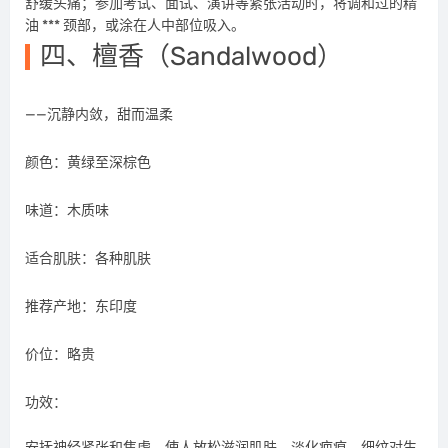
舒缓头痛；参加考试、面试、演讲等紧张活动时，将调和过的精
油 *** 颈部，或涂在人中部位吸入。
四、檀香（Sandalwood）
——沉静内敛，甜而温柔
颜色：黄绿至深棕色
味道：木质味
适合肌肤：各种肌肤
推荐产地：东印度
价位：略贵
功效：
安抚神经紧张和焦虑，使人放松滋润肌肤，淡化疤痕、细纹对生