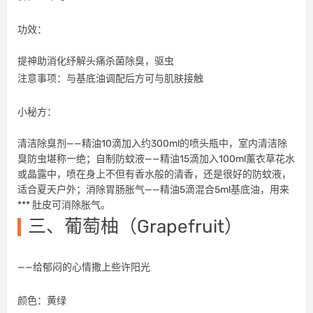
功效：
提神助消化纾解头痛杀菌除臭，驱虫
注意事项：与基底油调配后方可与肌肤接触
小秘方：
清洁除臭剂——精油10滴加入约300ml的喷头瓶中，室内清洁除
臭防虫堪称一绝；自制防蚊液——精油15滴加入100ml薰衣草花水
或晶露中，喷在身上不但有香水般的清香，还是很好的防蚊液，
适合夏天户外；消除胃肠胀气——精油5滴混合5ml基底油，用来
*** 肚皮可消除胀气。
三、葡萄柚（Grapefruit）
——给郁闷的心情撒上些许阳光
颜色：黄绿