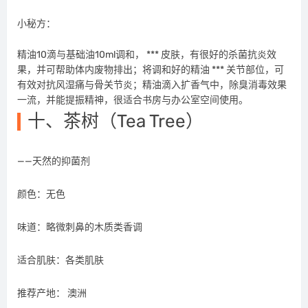
小秘方：
精油10滴与基础油10ml调和， *** 皮肤，有很好的杀菌抗炎效
果，并可帮助体内废物排出；将调和好的精油 *** 关节部位，可
有效对抗风湿痛与骨关节炎；精油滴入扩香气中，除臭消毒效果
一流，并能提振精神，很适合书房与办公室空间使用。
十、茶树（Tea Tree）
——天然的抑菌剂
颜色：无色
味道：略微刺鼻的木质类香调
适合肌肤：各类肌肤
推荐产地： 澳洲