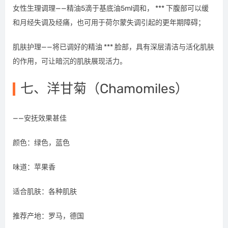
女性生理调理——精油5滴于基底油5ml调和， *** 下腹部可以缓
和月经失调及经痛，也可用于荷尔蒙失调引起的更年期障碍；
肌肤护理——将已调好的精油 *** 脸部，具有深层清洁与活化肌肤
的作用，可让暗沉的肌肤展现活力。
七、洋甘菊（Chamomiles）
——安抚效果甚佳
颜色：绿色，蓝色
味道：苹果香
适合肌肤：各种肌肤
推荐产地：罗马，德国