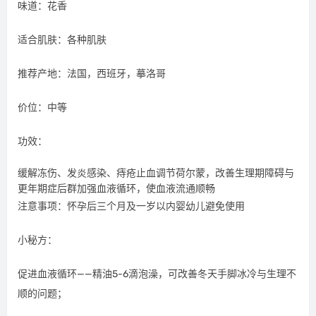
味道：花香
适合肌肤：各种肌肤
推荐产地：法国，西班牙，摹洛哥
价位：中等
功效：
缓解冻伤、发炎感染、痔疮止血调节荷尔蒙，改善生理期障碍与
更年期症后群加强血液循环，使血液流通顺畅
注意事项：怀孕后三个月及一岁以内婴幼儿避免使用
小秘方：
促进血液循环——精油5-6滴泡澡，可改善冬天手脚冰冷与生理不
顺的问题；