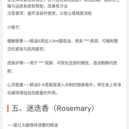
殖与泌尿系统有帮助，改善性冷淡
注意事项：避开沮丧时使用，以免让情绪更消极
小秘方：
缓解疲惫——精油5滴加入5ml基底油，用来 *** 肩颈，可缓和整
日的紧张与肌肉疲劳；
皮肤护理——用于 *** 双脚，可软化足部的硬皮，滋润粗糙的皮
肤；
心灵能量——精油3-4滴直接滴入木制的随香瓶中，带在身上有净
化磁场增加自信能量的作用。
五、迷迭香（Rosemary）
——能让头脑保持清醒的精油