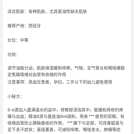
适合肌肤：各种肌肤，尤其是油性缺水肌肤
推荐产地：西班牙
价位：中等
功效：
调节油脂分泌，肌肤保湿缓和咳嗽，气喘，支气管炎和喉咙痛稳
定焦躁情绪对血管有收缩的作用
注意事项：高血压患者，孕妇，三岁以下的幼儿避免使用
小秘方：
5-6滴加入盛满温水的盆中，将臀部浸泡其中，能缓和痔疮的疼
痛与出血；精油5滴与基底油5ml调和，用来 *** 疲劳的双眼，有
收缩血管防止静脉曲张的作用， *** 腋下与足部，可改善狐臭与
足下多汗症状；直接薰香，可减轻咳嗽，喉咙发炎，肿痛等症