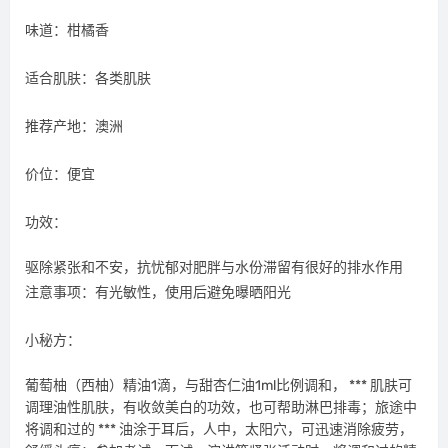
味道：柑橘香
适合肌肤：各类肌肤
推荐产地：澳洲
价位：便宜
功效：
驱除紧张和不安，抗忧郁对肥胖与水份滞留有很好的排水作用
注意事项：有光敏性，使用后避免曝晒阳光
小秘方：
葡萄柚（西柚）精油1滴，与甜杏仁油1ml比例调和， *** 肌肤可
调理油性肌肤，有收敛美白的功效，也可帮助淋巴排毒；旅途中
将调和过的 *** 油涂于耳后，人中，太阳穴，可迅速消除疲劳，