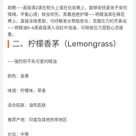
助眠——直接滴2滴在枕头上或在化妆棉上，能够安抚紧张不安的
情绪，平衡心境；蚊虫咬伤，青春痘疤护理——将精油滴在棉花
棒上，直接涂抹患部，可纾解发炎帮助愈合；克服压力的芳香浴
——将精油5-6滴直接滴入浴缸中泡澡，可释放压力宽慰心灵疲
惫。
二、柠檬香茅（Lemongrass）
——强烈但不失可爱的精油
颜色：金黄
味道：柠檬味，草香
适合肌肤：油性肌肤
推荐产地：印度及其他热带地区
价位：中等