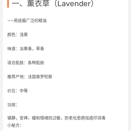
一、薰衣草（Lavender）
——用途最广泛的精油
颜色：浅黄
味道：淡果香，草香
适合肌肤：各种肌肤
推荐产地：法国普罗旺斯
价位：中等
功效：
镇静，安神，缓和情绪抗过敏，防老化愈疤祛痘印消毒
小秘方：