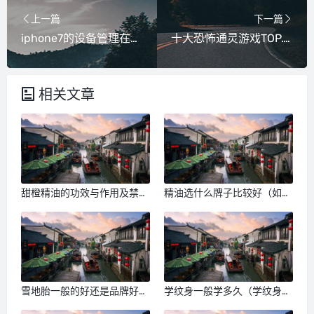
上一篇
下一篇
iphone7的设备管理在哪里（iphone7的尺寸）
十大恐怖通灵游戏TOP.10 - 吃粮
相关文章
甜橙精油的功效与作用及禁忌
精油选什么牌子比较好（如何
（香橙精油的功效与作用及怎
挑选好的精油）
么使用）
雪地胎一般的好还是品牌好
学纹身一般学多久（学纹身大
（普通轮胎和雪地胎区别）
概需要多长时间）