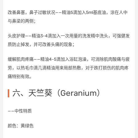
改善鼻塞，鼻子过敏状况——精油5滴加入5ml基底油，涂在人中
与鼻梁的两侧；
头皮护理——精油3-4滴加入一次用量的洗发精中洗头，可强健发
质防止掉发，并可改善头痛的现象；
缓解肌肉疼痛——精油4-5滴加入浴缸泡澡，可消除肌肉酸痛与疲
劳，以热毛巾滴几滴精油用来局部热敷，对于跌打损伤的肌肉疼
痛特别有效。
六、天竺葵（Geranium）
——中性特质
颜色：黄绿色