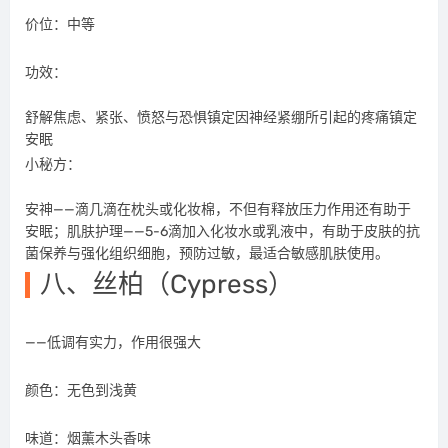
价位：中等
功效：
舒解焦虑、紧张、愤怒与恐惧镇定因神经紧绷所引起的疼痛镇定
安眠
小秘方：
安神——滴几滴在枕头或化妆棉，不但有释放压力作用还有助于
安眠；肌肤护理——5-6滴加入化妆水或乳液中，有助于皮肤的抗
菌保养与强化组织细胞，预防过敏，最适合敏感肌肤使用。
八、丝柏（Cypress）
——低调有实力，作用很强大
颜色：无色到浅黄
味道：烟薰木头香味