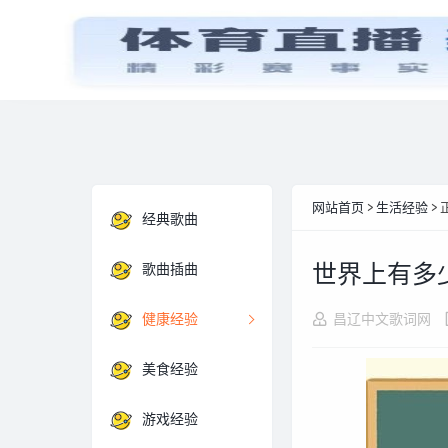
首页
经典歌曲
网站首页
>
生活经验
> 
经典歌曲
世界上有多
歌曲插曲
健康经验
昌辽中文歌词网
美食经验
游戏经验