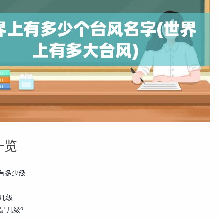
一览
有多少级
几级
是几级?