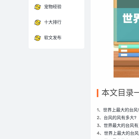
宠物经验
十大排行
软文发布
本文目录
1、
世界上最大的台风
2、
台风的风有多大?
3、
世界最大的台风有
4、
世界上最大的台风