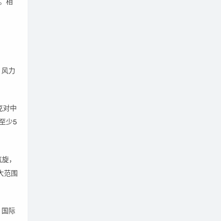
米。相
，风力
克对中
至少5
气旋，
的大范围
，国际