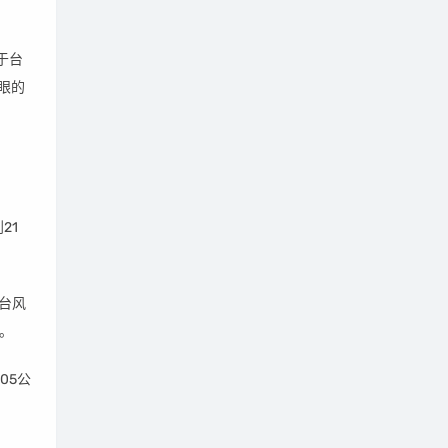
。
于台
眼的
21
，台风
天。
05公