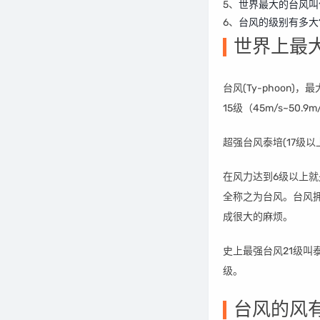
5、
世界最大的台风叫
6、
台风的级别有多大
世界上最
台风(Ty-phoon)，最
15级（45m/s~50.
超强台风泰培(17级
在风力达到6级以上就
全称之为台风。台风
成很大的麻烦。
史上最强台风21级叫
级。
台风的风