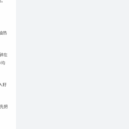
匀。
油热
钟左
炒均
入籽
。先把