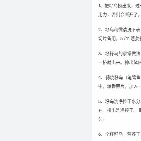
1、把籽乌捞出来，
用力，否则会断开了
2、籽乌稍微清洗下表
切片备用。5 /11 
3、籽籽乌的家常做
一挤就出来。抻出体
4、蒜烧籽乌（笔管鱼
中，爆香蒜片，加入
5、籽乌洗净控干水
右。捞出洗净控干。
匀。
6、全籽籽乌，营养