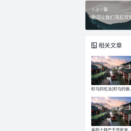
上一篇
相关文章
籽乌的吃法(籽乌的做
法大全家常)
阜阳土特产干货批发