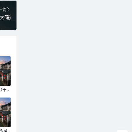
一篇
大码)
（干货
榜）
货是