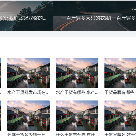
下
歌词让我们荡起双桨(让我们荡起双桨的歌词)
一百斤穿多大码的衣服(一百斤穿多
水产干货批发市场在哪
水产干货有哪些,水产
干货品牌有哪些
里(水产干货大全)
干货大全
类品牌十大排行
市
蚂蟥干货多少钱一斤
什么干货有营养,有什
干货发胖吗,吃干