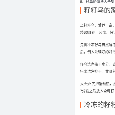
5、
籽乌的做法大全集
籽籽乌的
全籽籽乌，营养丰富
焯30炒即可装盘。
先将冷冻耔乌自然解
后，倒入处理好的耔
籽乌洗净控干水分。
捞出洗净控干。韭菜
大火炒 先把锅预热
7分输之后放入全籽籽
冷冻的籽