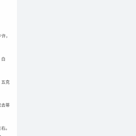
少许，
、白
，五克
已去蒂
左右。