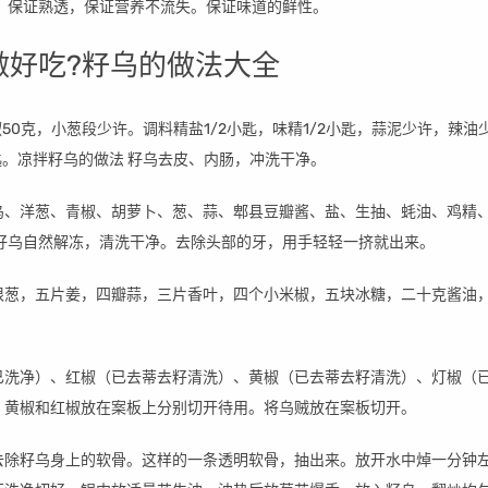
盘。保证熟透，保证营养不流失。保证味道的鲜性。
做好吃?籽乌的做法大全
椒50克，小葱段少许。调料精盐1/2小匙，味精1/2小匙，蒜泥少许，辣油
匙。凉拌籽乌的做法 籽乌去皮、内肠，冲洗干净。
乌、洋葱、青椒、胡萝卜、葱、蒜、郫县豆瓣酱、盐、生抽、蚝油、鸡精
：籽乌自然解冻，清洗干净。去除头部的牙，用手轻轻一挤就出来。
根葱，五片姜，四瓣蒜，三片香叶，四个小米椒，五块冰糖，二十克酱油
已洗净）、红椒（已去蒂去籽清洗）、黄椒（已去蒂去籽清洗）、灯椒（
、黄椒和红椒放在案板上分别切开待用。将乌贼放在案板切开。
去除籽乌身上的软骨。这样的一条透明软骨，抽出来。放开水中焯一分钟