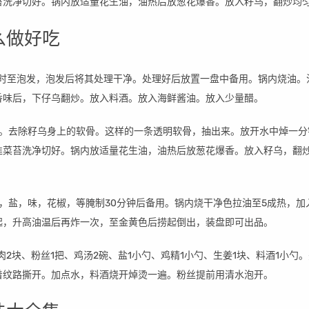
苔洗净切好。锅内放适量花生油，油热后放葱花爆香。放入籽乌，翻炒均
么做好吃
小时至泡发，泡发后将其处理干净。处理好后放置一盘中备用。锅内烧油。
香味后，下仔乌翻炒。放入料酒。放入海鲜酱油。放入少量醋。
分。去除籽乌身上的软骨。这样的一条透明软骨，抽出来。放开水中焯一分
韭菜苔洗净切好。锅内放适量花生油，油热后放葱花爆香。放入籽乌，翻
，盐，味，花椒，等腌制30分钟后备用。锅内烧干净色拉油至5成热，加
起，升高油温后再炸一次，至金黄色后捞起倒出，装盘即可出品。
鸡肉2块、粉丝1把、鸡汤2碗、盐1小勺、鸡精1小勺、生姜1块、料酒1小勺
着纹路撕开。加点水，料酒烧开焯烫一遍。粉丝提前用清水泡开。