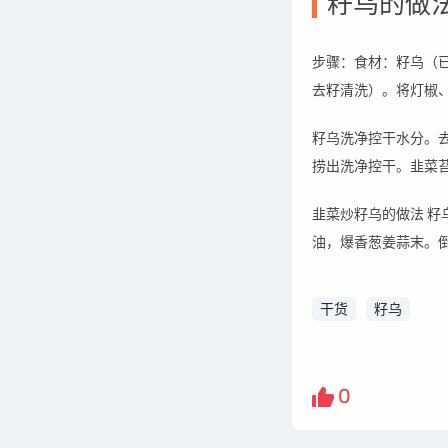
籽乌的做
步骤：食材：籽乌（
去籽清洗）。将灯椒
籽乌洗净控干水分。
捞出洗净控干。韭菜
韭菜炒籽乌的做法 
油，爆香葱姜蒜末。
干货
籽乌
0