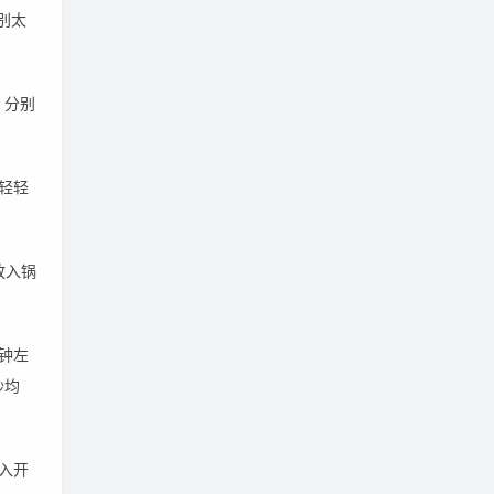
别太
。
，分别
轻轻
放入锅
钟左
炒均
入开