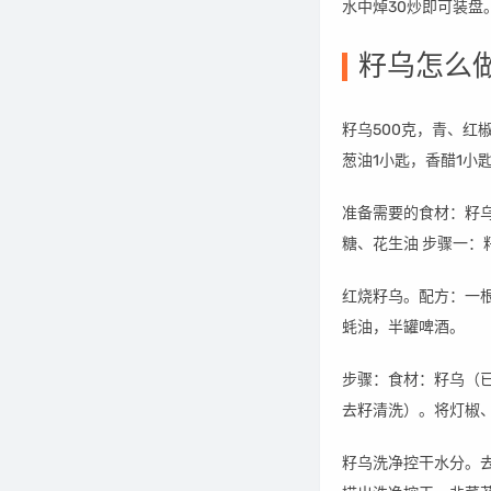
水中焯30炒即可装
籽乌怎么
籽乌500克，青、红
葱油1小匙，香醋1小
准备需要的食材：籽
糖、花生油 步骤一
红烧籽乌。配方：一
蚝油，半罐啤酒。
步骤：食材：籽乌（
去籽清洗）。将灯椒
籽乌洗净控干水分。