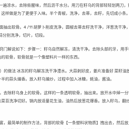
过一遍凉水，去除些腥味，然后沥干水分。用刀在籽乌的背部轻轻划两刀，
，这样做是为了更便于入味。半个青椒，洗净，去蒂，去籽，先切成小条
面抽出软骨。4 /11 胡萝卜削皮洗净，圆椒去蒂去籽洗干净，洋葱洗干净
葱姜蒜分别洗净，切片，切段。
法窍门解说如下：步骤一：籽乌自然解冻，清洗干净。去除头部的牙，用手
内的软骨，软骨就是一个像塑料片一样的东西。
）的做法 冰冻的籽乌解冻洗干净澧水。大蒜剥好皮，姜片准备好 菜籽油
一半的蒜头煸香。放入籽乌煸炒，过程中加入冰糖，蚝油，酱油。
分。去除籽乌身上的软骨。这样的一条透明软骨，抽出来。放开水中焯一分
韭菜苔洗净切好。锅内放适量花生油，油热后放葱花爆香。放入籽乌，翻
丰富，最简单的制作方法，背部的软骨【一条塑料状物质】拽出去，然后放