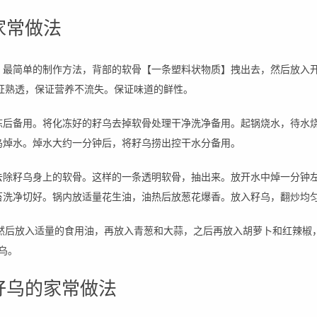
家常做法
，最简单的制作方法，背部的软骨【一条塑料状物质】拽出去，然后放入
保证熟透，保证营养不流失。保证味道的鲜性。
冻后备用。将化冻好的耔乌去掉软骨处理干净洗净备用。起锅烧水，待水
乌焯水。焯水大约一分钟后，将耔乌捞出控干水分备用。
去除籽乌身上的软骨。这样的一条透明软骨，抽出来。放开水中焯一分钟
苔洗净切好。锅内放适量花生油，油热后放葱花爆香。放入籽乌，翻炒均
，然后放入适量的食用油，再放入青葱和大蒜，之后再放入胡萝卜和红辣椒
乌。
籽乌的家常做法