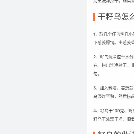
捞出洗净控干。韭菜
干籽乌怎
1、取几个仔乌泡几
下葱姜爆锅。出葱姜
2、籽乌洗净控干水
右。捞出洗净控干。
匀。
3、加入料酒，姜葱蒜
乌浸炸至熟，然后捞
4、籽乌干100克、
籽乌干处理干净，顺