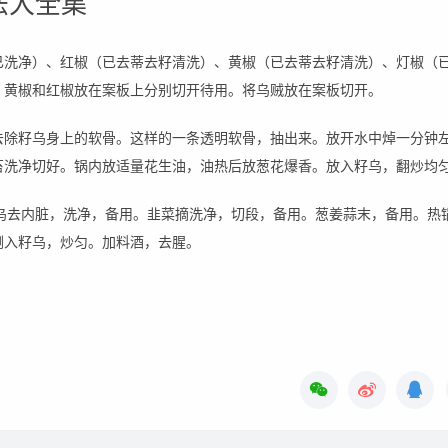
法大全集
已洗净）、红椒（已去蒂去籽清洗）、黄椒（已去蒂去籽清洗）、灯椒（
、黄椒和红椒放在案板上分别切开待用。将乌贼放在案板切开。
去除籽乌身上的软骨。这样的一条透明软骨，抽出来。放开水中焯一分钟
苔洗净切好。锅内放适量花生油，油热后放葱花爆香。放入籽乌，翻炒均
籽乌去内脏，洗净，备用。韭菜摘洗净，切段，备用。葱姜蒜末，备用。热
倒入籽乌，炒匀。加料酒，去腥。