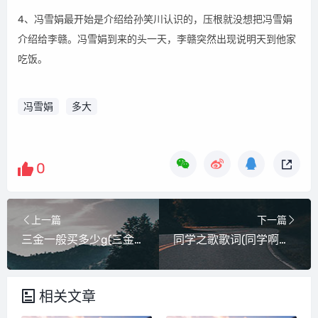
4、冯雪娟最开始是介绍给孙笑川认识的，压根就没想把冯雪娟
介绍给李赣。冯雪娟到来的头一天，李赣突然出现说明天到他家
吃饭。
冯雪娟
多大
0
上一篇
下一篇
三金一般买多少g(三金买多大)
同学之歌歌词(同学啊同学这首歌的歌词是)
相关文章