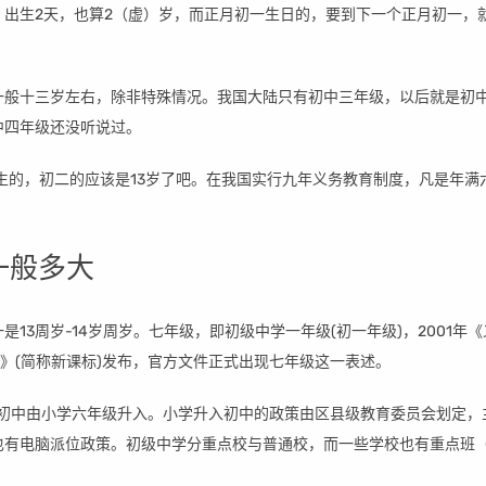
，出生2天，也算2（虚）岁，而正月初一生日的，要到下一个正月初一，
。
一般十三岁左右，除非特殊情况。我国大陆只有初中三年级，以后就是初
中四年级还没听说过。
出生的，初二的应该是13岁了吧。在我国实行九年义务教育制度，凡是年满
一般多大
是13周岁-14岁周岁。七年级，即初级中学一年级(初一年级)，2001年
)》(简称新课标)发布，官方文件正式出现七年级这一表述。
中。初中由小学六年级升入。小学升入初中的政策由区县级教育委员会划定，
也有电脑派位政策。初级中学分重点校与普通校，而一些学校也有重点班