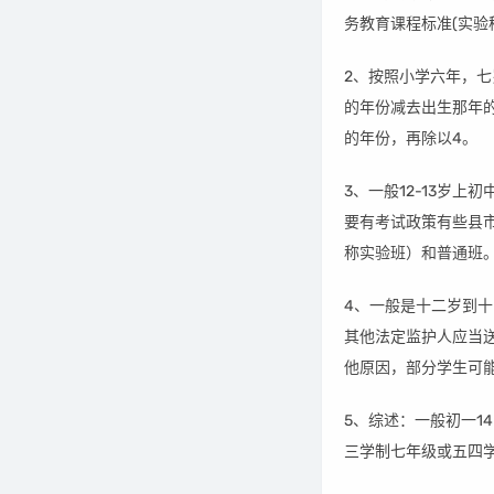
务教育课程标准(实验
2、按照小学六年，七
的年份减去出生那年的
的年份，再除以4。
3、一般12-13岁
要有考试政策有些县
称实验班）和普通班
4、一般是十二岁到
其他法定监护人应当
他原因，部分学生可
5、综述：一般初一1
三学制七年级或五四