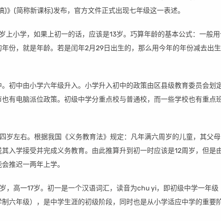
稿)》(简称新课标)发布，官方文件正式出现七年级这一表述。
岁上小学，如果上初一的话，应该是13岁。巧算年龄的基本公式：一般用
年份，就是年龄。若是闰年2月29日出生的，那么用今年的年份减去出
上初中。初中由小学六年级升入。小学升入初中的政策由区县级教育委员会划
市也有电脑派位政策。初级中学分重点校与普通校，而一些学校也有重点
。
十四岁左右。根据我国《义务教育法》规定：凡年满六周岁的儿童，其父母
送其入学接受并完成义务教育。由此推算升到初一时应该是12周岁，但是
能会推迟一两年上学。
4岁，高一17岁。初一是一个汉语词汇，读音为chu yi，即初级中学一年级
学制六年级），是中学生涯的初级阶段，同时也是从小学适应中学的重要