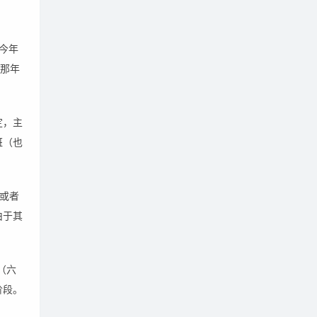
今年
生那年
定，主
班（也
或者
由于其
（六
阶段。