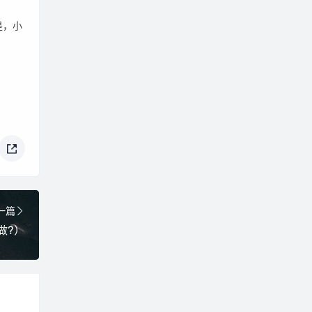
是，小
。
一篇
做?）