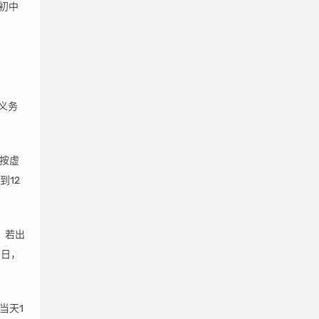
初中
《义务
惯按虚
到12
，若出
1日，
当天1