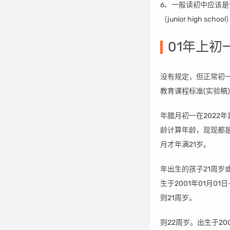
6、一般读初中应该是
（junior high schoo
01年上初
没有规定，但正常初一
教育课程标准(实验稿
年腊月初一在2022
龄计算年龄，现现都是
月才年满21岁。
年出生的孩子21周岁或
生于2001年01月01日
则21周岁。
则22周岁。出生于200