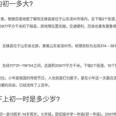
的初一多大?
方公里。根据百度地图了解到无棣县是位于山东滨州市境内，且下辖2个街道，
0877平方千米的下辖县，其地理位置优越，交通便利，历来也素有冀鲁
in。 无棣县位于山东省北部，隶属山东省滨州市。地理坐标为北纬374 ~ 38
16，东经117°31—118°04之间，总面积20877平方千米。下辖2个街道、10
祭灶。小年是我国的传统节日，人也就是打扫屋子，是在小年这一天最应
重要的风俗，已经流传了上百年。
下上初一时是多少岁?
一是13周岁-14岁周岁。七年级，即初级中学一年级(初一年级)，2001