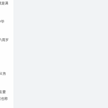
就是满
中毕
六周岁
《义务
主要
（也称