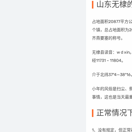
山东无棣
占地面积20877平
个镇，总占地面积为2
齐燕要塞的称号。
无棣县读音：w d x
经11731 ~ 11804。
介于北纬37°4—38°
小年的风俗是扫尘、
事情，这也是当天最
正常情况
1、没有规定，但正常初