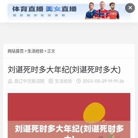
✕
网站首页
>
生活经验
> 正文
刘谌死时多大年纪(刘谌死时多大)
昌辽中文歌词网
生活经验
2023-05-29 19:19:36