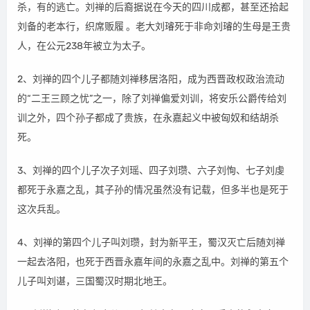
杀，有的逃亡。刘禅的后裔据说在今天的四川成都，甚至还拾起
刘备的老本行，织席贩履 。老大刘璿死于非命刘璿的生母是王贵
人，在公元238年被立为太子。
2、刘禅的四个儿子都随刘禅移居洛阳，成为西晋政权政治流动
的“二王三顾之忧”之一，除了刘禅偏爱刘训，将安乐公爵传给刘
训之外，四个孙子都成了贵族，在永嘉起义中被匈奴和结胡杀
死。
3、刘禅的四个儿子次子刘瑶、四子刘瓒、六子刘恂、七子刘虔
都死于永嘉之乱，其子孙的情况虽然没有记载，但多半也是死于
这次兵乱。
4、刘禅的第四个儿子叫刘瓒，封为新平王，蜀汉灭亡后随刘禅
一起去洛阳，也死于西晋永嘉年间的永嘉之乱中。刘禅的第五个
儿子叫刘谌，三国蜀汉时期北地王。