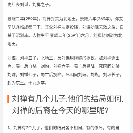
史年表刘谌，刘禅之子。
景耀二年(259年)，刘禅封其为北地王。景耀六年(263年)，邓艾
军队兵临成都门下，其父刘禅决定投降，刘谌劝阻无效之后，自
杀于昭烈庙。人物生平 景耀二年(259年)六月，刘禅封刘谌为北
地王。
刘谌，刘禅五子，北地王，反对谯周降魏的提议，被刘禅逐出
宫，蜀亡后自杀。刘恂，刘禅六子，蜀亡后投降。死因同刘璿。
刘璩，刘禅七子，蜀亡后投降。死因同刘璿。刘胤，刘理长子，
封为哀王。十九岁卒。
刘禅有几个儿子,他们的结局如何,
刘禅的后裔在今天的哪里呢?
1、刘禅有7个儿子，他们的结局各不相同，有的惨死，有的自