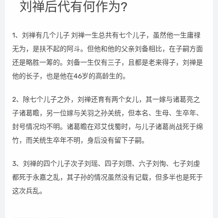
刘禅后代有何作为?
1、刘禅有几个儿子 刘禅一生总共有七个儿子，虽然他一生庸禄
无为，是扶不起的阿斗。但他和他的父亲刘备相比，在子嗣方面
还是略胜一筹的。刘备一生仅有三子，且都是老来得子，刘禅是
他的长子，也是他在46岁的高龄生的。
2、除七个儿子之外，刘禅还育有两个女儿，其一嫁与诸葛亮之
子诸葛瞻，另一位嫁与关羽之孙关统，但本名、生母、生卒年、
封号情况均不明。诸葛瞻在邓艾伐蜀时，与儿子诸葛尚战死于绵
竹，而关统生卒年不明，身后没有留下子嗣。
3、刘禅的四个儿子次子刘瑶、四子刘瓒、六子刘恂、七子刘虔
都死于永嘉之乱，其子孙的情况虽然没有记载，但多半也是死于
这次兵乱。