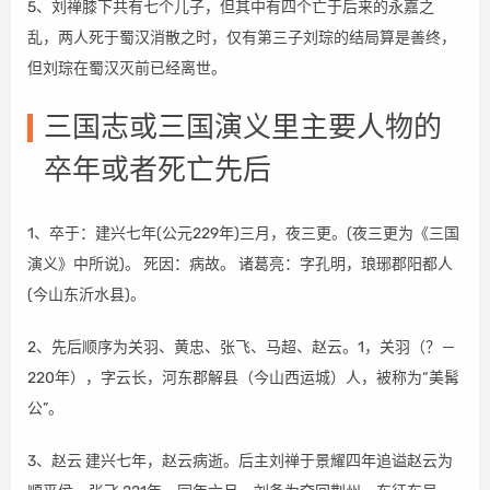
5、刘禅膝下共有七个儿子，但其中有四个亡于后来的永嘉之
乱，两人死于蜀汉消散之时，仅有第三子刘琮的结局算是善终，
但刘琮在蜀汉灭前已经离世。
三国志或三国演义里主要人物的
卒年或者死亡先后
1、卒于：建兴七年(公元229年)三月，夜三更。(夜三更为《三国
演义》中所说)。 死因：病故。 诸葛亮：字孔明，琅琊郡阳都人
(今山东沂水县)。
2、先后顺序为关羽、黄忠、张飞、马超、赵云。1，关羽（？－
220年），字云长，河东郡解县（今山西运城）人，被称为“美髯
公”。
3、赵云 建兴七年，赵云病逝。后主刘禅于景耀四年追谥赵云为