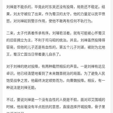
刘禅是不能杀的，毕竟此时东吴还没有投降，局势还不稳定。结
果，刘太守被拉了出来，作为蜀汉的太守，他的力量足以抚平愤
怒，对刘禅起到警示作用，使他不敢再有任何不轨行为。
二来，太子代表着传承有序。刘璿若活着，就有可能被心怀蜀汉
的旧臣拥立为主，不利于司马昭的统治。并且，刘禅虽然投降得
容易，但他的儿子还是有血性的，第五个儿子刘谌，被封为北地
王，蜀汉亡国当日带着妻儿自杀了。
对于刘禅的绝对投降，有两种截然相反的声音。一是刘禅有远见
卓识。他已经清楚地看到了未来魏晋统治的局面。为了避免人民
饱受战争之苦，他最终决定顺势而为，向曹魏投降。相反，有一
种说法是刘禅无能。
不过，要说刘禅是一个没有血性的人倒是不假，面对邓艾围城的
时候，他丝毫没有半点抵抗的意思，直接选择开城投降，骨子里