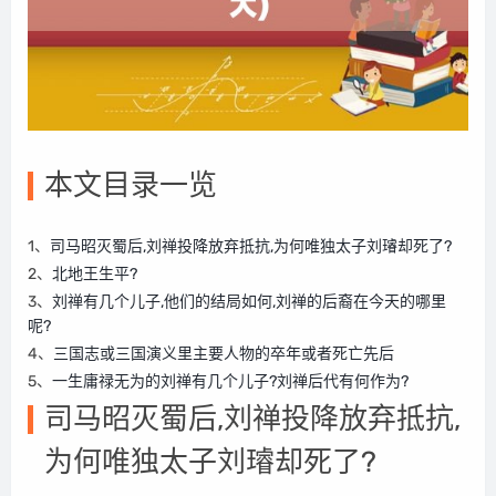
本文目录一览
1、
司马昭灭蜀后,刘禅投降放弃抵抗,为何唯独太子刘璿却死了?
2、
北地王生平?
3、
刘禅有几个儿子,他们的结局如何,刘禅的后裔在今天的哪里
呢?
4、
三国志或三国演义里主要人物的卒年或者死亡先后
5、
一生庸禄无为的刘禅有几个儿子?刘禅后代有何作为?
司马昭灭蜀后,刘禅投降放弃抵抗,
为何唯独太子刘璿却死了?