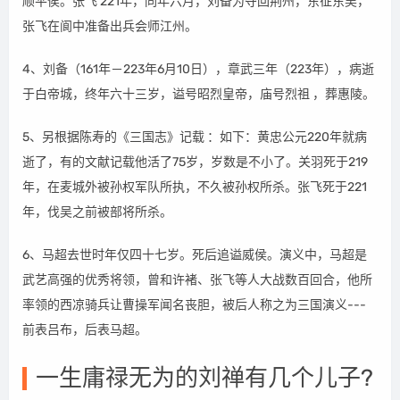
顺平侯。张飞 221年，同年六月，刘备为夺回荆州，东征东吴，
张飞在阆中准备出兵会师江州。
4、刘备（161年－223年6月10日），章武三年（223年），病逝
于白帝城，终年六十三岁，谥号昭烈皇帝，庙号烈祖 ，葬惠陵。
5、另根据陈寿的《三国志》记载 ：如下：黄忠公元220年就病
逝了，有的文献记载他活了75岁，岁数是不小了。关羽死于219
年，在麦城外被孙权军队所执，不久被孙权所杀。张飞死于221
年，伐吴之前被部将所杀。
6、马超去世时年仅四十七岁。死后追谥威侯。演义中，马超是
武艺高强的优秀将领，曾和许褚、张飞等人大战数百回合，他所
率领的西凉骑兵让曹操军闻名丧胆，被后人称之为三国演义---
前表吕布，后表马超。
一生庸禄无为的刘禅有几个儿子?