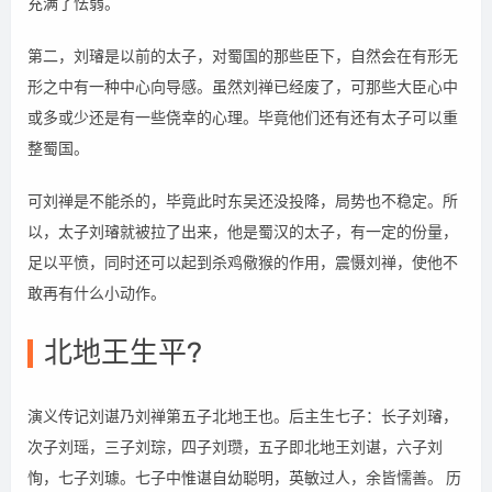
充满了怯弱。
第二，刘璿是以前的太子，对蜀国的那些臣下，自然会在有形无
形之中有一种中心向导感。虽然刘禅已经废了，可那些大臣心中
或多或少还是有一些侥幸的心理。毕竟他们还有还有太子可以重
整蜀国。
可刘禅是不能杀的，毕竟此时东吴还没投降，局势也不稳定。所
以，太子刘璿就被拉了出来，他是蜀汉的太子，有一定的份量，
足以平愤，同时还可以起到杀鸡儆猴的作用，震慑刘禅，使他不
敢再有什么小动作。
北地王生平?
演义传记刘谌乃刘禅第五子北地王也。后主生七子：长子刘璿，
次子刘瑶，三子刘琮，四子刘瓒，五子即北地王刘谌，六子刘
恂，七子刘璩。七子中惟谌自幼聪明，英敏过人，余皆懦善。 历