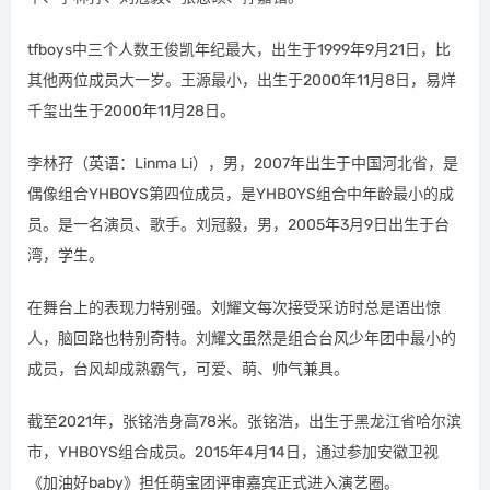
tfboys中三个人数王俊凯年纪最大，出生于1999年9月21日，比
其他两位成员大一岁。王源最小，出生于2000年11月8日，易烊
千玺出生于2000年11月28日。
李林孖（英语：Linma Li），男，2007年出生于中国河北省，是
偶像组合YHBOYS第四位成员，是YHBOYS组合中年龄最小的成
员。是一名演员、歌手。刘冠毅，男，2005年3月9日出生于台
湾，学生。
在舞台上的表现力特别强。刘耀文每次接受采访时总是语出惊
人，脑回路也特别奇特。刘耀文虽然是组合台风少年团中最小的
成员，台风却成熟霸气，可爱、萌、帅气兼具。
截至2021年，张铭浩身高78米。张铭浩，出生于黑龙江省哈尔滨
市，YHBOYS组合成员。2015年4月14日，通过参加安徽卫视
《加油好baby》担任萌宝团评审嘉宾正式进入演艺圈。