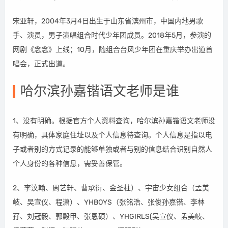
宋亚轩，2004年3月4日出生于山东省滨州市，中国内地男歌
手、演员，男子演唱组合时代少年团成员。2018年5月，参演的
网剧《念念》上线；10月，随组合台风少年团在重庆举办出道首
唱会，正式出道。
哈尔滨孙嘉锴语文老师是谁
1、没有明确。根据官方个人资料查询，哈尔滨孙嘉锴语文老师没
有明确，具体家庭住址以及个人信息待查询。个人信息是指以电
子或者别的方式记录的能够单独或者与别的信息结合识别自然人
个人身份的各种信息，需妥善保管。
2、李汶翰、周艺轩、曹承衍、金圣柱）、宇宙少女组合（孟美
岐、吴宣仪、程潇）、YHBOYS（张铭浩、张俊孙嘉锴、李林
孖、刘冠毅、郭殿甲、张恩硕）、YHGIRLS(吴宣仪、孟美岐、