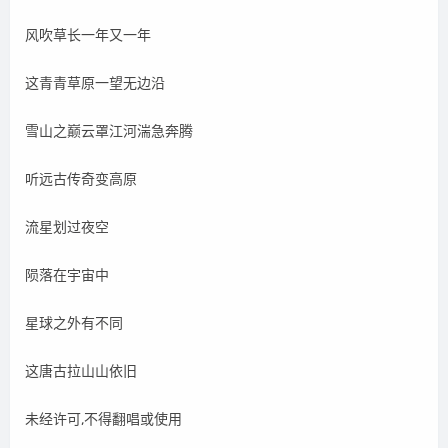
风吹草长一年又一年
这青青草原一望无边沿
雪山之巅云罩江河湍急奔腾
听远古传奇变高原
流星划过夜空
陨落在宇宙中
星球之外有不同
这唐古拉山山依旧
未经许可,不得翻唱或使用