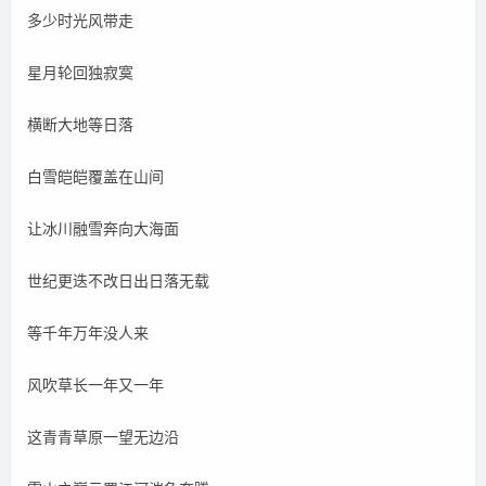
多少时光风带走
星月轮回独寂寞
横断大地等日落
白雪皑皑覆盖在山间
让冰川融雪奔向大海面
世纪更迭不改日出日落无载
等千年万年没人来
风吹草长一年又一年
这青青草原一望无边沿