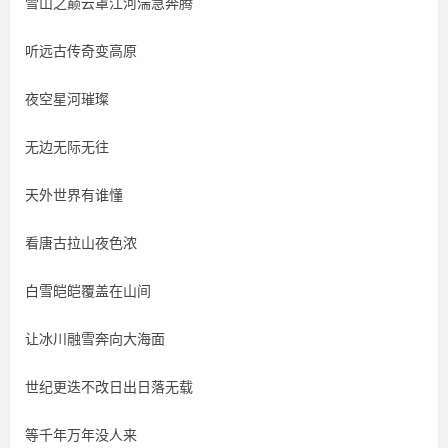
雪山之巅云罩江河湍急奔腾
听远古传奇变高原
夜空星河璀璨
无边无际无往
天外世界有谁懂
看唐古拉山夜色浓
白雪皑皑覆盖在山间
让冰川融雪奔向大海面
世纪更迭不改日出日落无载
等千年万年没人来