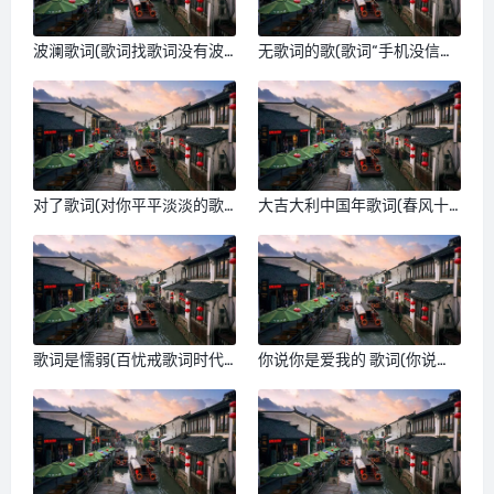
波澜歌词(歌词找歌词没有波
无歌词的歌(歌词“手机没信
澜)
号，也不想睡觉…”是什么歌)
对了歌词(对你平平淡淡的歌
大吉大利中国年歌词(春风十
词)
里报新年完整歌词)
歌词是懦弱(百忧戒歌词时代
你说你是爱我的 歌词(你说你
少年团)
爱我，是哪首歌曲的歌词，是
个女孩的唱的，声音很好听)