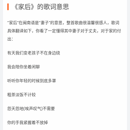
《家后》的歌词意思
“家后”在闽南语是“妻子”的意思，整首歌曲很温馨很感人，歌词
具体翻译如下，你看了一定懂得其中妻子对于丈夫，对于家的付
出：
有天我们变老孩子不在身边绕
我会陪你坐着闲聊
听听你年轻的时候到底多罩
粗茶淡饭不计较
怨天怨地(唉声叹气)不需要
你的手我紧握着不放掉