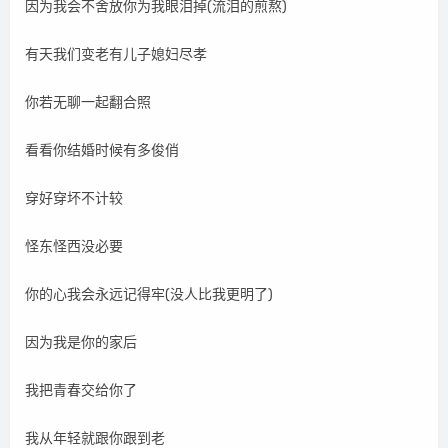
因为我会不舍放你为我眼泪掉(流泪的煎熬)
有天我们变老有儿子媳妇尽孝
你若无聊一起翻合照
看看你结婚时候有多俊俏
穿好穿坏不计较
怪东怪西没必要
你的心我会永远记得牢(没人比我更明了)
因为我是你的家后
我把青春交给你了
我从年轻就跟你跟到老